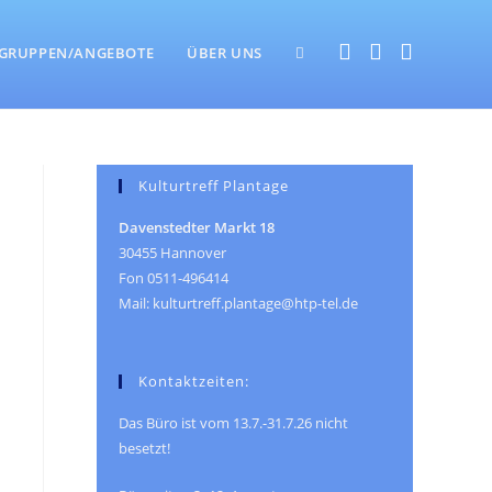
WEBSITE-
GRUPPEN/ANGEBOTE
ÜBER UNS
SUCHE
Kulturtreff Plantage
Davenstedter Markt 18
UMSCHALTEN
30455 Hannover
Fon 0511-496414
Mail: kulturtreff.plantage@htp-tel.de
Kontaktzeiten:
Das Büro ist vom 13.7.-31.7.26 nicht
besetzt!