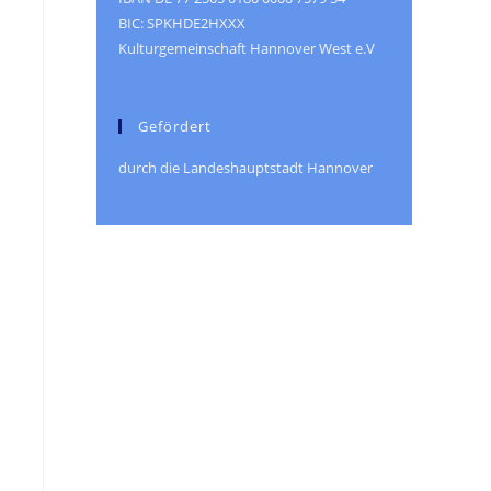
BIC: SPKHDE2HXXX
Kulturgemeinschaft Hannover West e.V
Gefördert
durch die Landeshauptstadt Hannover