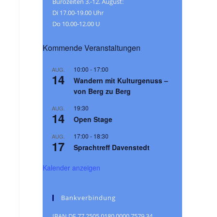
Bürozeiten 3.-12. August:
Di 17.00-19.00 Uhr
Do 10.00-12.00 U
Kommende Veranstaltungen
10:00
-
17:00
AUG.
14
Wandern mit Kulturgenuss –
von Berg zu Berg
19:30
AUG.
14
Open Stage
17:00
-
18:30
AUG.
17
Sprachtreff Davenstedt
Kalender anzeigen
Bankverbindung
IBAN DE 77 2505 0180 0000 7579 34