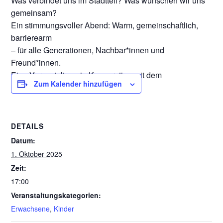
Was verbindet uns im Stadtteil? Was wünschen wir uns
gemeinsam?
Ein stimmungsvoller Abend: Warm, gemeinschaftlich,
barrierearm
– für alle Generationen, Nachbar*innen und
Freund*innen.
Eine Veranstaltung in Kooperation mit dem
Zum Kalender hinzufügen
Quartiersmanagement und anderen.
DETAILS
Datum:
1. Oktober 2025
Zeit:
17:00
Veranstaltungskategorien:
Erwachsene
,
Kinder