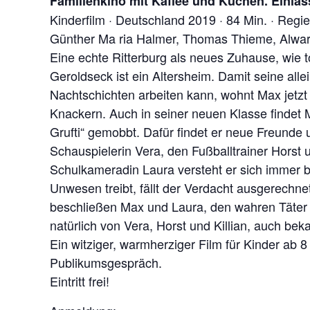
Familienkino mit Kaffee und Kuchen. Einlas
Kinderfilm · Deutschland 2019 · 84 Min. · Regie
Günther Ma ria Halmer, Thomas Thieme, Alwara
Eine echte Ritterburg als neues Zuhause, wie t
Geroldseck ist ein Altersheim. Damit seine alle
Nachtschichten arbeiten kann, wohnt Max jetzt 
Knackern. Auch in seiner neuen Klasse findet 
Grufti“ gemobbt. Dafür findet er neue Freunde
Schauspielerin Vera, den Fußballtrainer Horst 
Schulkameradin Laura versteht er sich immer be
Unwesen treibt, fällt der Verdacht ausgerechn
beschließen Max und Laura, den wahren Täter zu
natürlich von Vera, Horst und Killian, auch beka
Ein witziger, warmherziger Film für Kinder ab 
Publikumsgespräch.
Eintritt frei!