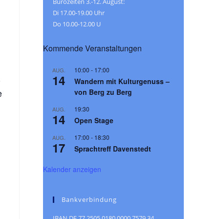
Bürozeiten 3.-12. August:
Di 17.00-19.00 Uhr
Do 10.00-12.00 U
Kommende Veranstaltungen
10:00
-
17:00
AUG.
14
-
Wandern mit Kulturgenuss –
e
von Berg zu Berg
19:30
AUG.
14
Open Stage
17:00
-
18:30
AUG.
17
Sprachtreff Davenstedt
Kalender anzeigen
Bankverbindung
IBAN DE 77 2505 0180 0000 7579 34