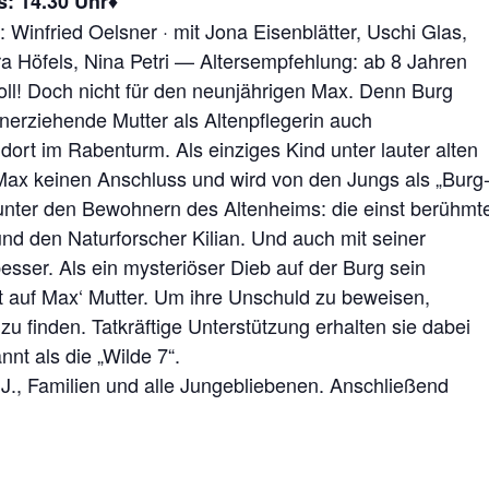
s: 14.30 Uhr♦
: Winfried Oelsner · mit Jona Eisenblätter, Uschi Glas,
 Höfels, Nina Petri — Altersempfehlung: ab 8 Jahren
oll! Doch nicht für den neunjährigen Max. Denn Burg
inerziehende Mutter als Altenpflegerin auch
dort im Rabenturm. Als einziges Kind unter lauter alten
Max keinen Anschluss und wird von den Jungs als „Burg
 unter den Bewohnern des Altenheims: die einst berühmt
und den Naturforscher Kilian. Und auch mit seiner
sser. Als ein mysteriöser Dieb auf der Burg sein
et auf Max‘ Mutter. Um ihre Unschuld zu beweisen,
 finden. Tatkräftige Unterstützung erhalten sie dabei
nnt als die „Wilde 7“.
8 J., Familien und alle Jungebliebenen. Anschließend