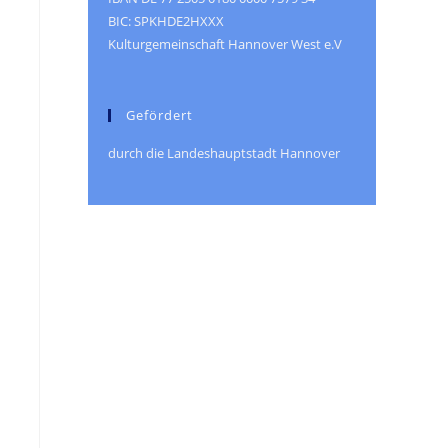
BIC: SPKHDE2HXXX
Kulturgemeinschaft Hannover West e.V
Gefördert
durch die Landeshauptstadt Hannover