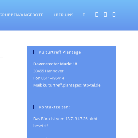
WEBSITE-
GRUPPEN/ANGEBOTE
ÜBER UNS
SUCHE
Kulturtreff Plantage
Davenstedter Markt 18
UMSCHALTEN
30455 Hannover
Fon 0511-496414
Mail: kulturtreff.plantage@htp-tel.de
Kontaktzeiten:
Das Büro ist vom 13.7.-31.7.26 nicht
besetzt!