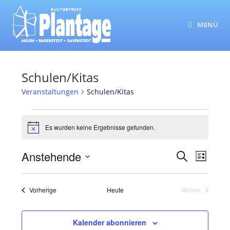
Zum
Inhalt
MENÜ
springen
Schulen/Kitas
Veranstaltungen
Schulen/Kitas
Veranstaltungen
Es wurden keine Ergebnisse gefunden.
H
i
n
Anstehende
V
V
S
w
L
e
e
u
e
D
i
i
c
r
s
r
s
a
h
Veranstaltungen
Vorherige
Heute
Nächste
a
t
t
a
Veranstaltungen
e
n
e
u
n
s
m
Kalender abonnieren
s