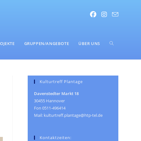
WEBSITE-
OJEKTE
GRUPPEN/ANGEBOTE
ÜBER UNS
SUCHE
s
Kulturtreff Plantage
Davenstedter Markt 18
UMSCHALTEN
30455 Hannover
Fon 0511-496414
Mail: kulturtreff.plantage@htp-tel.de
Kontaktzeiten: