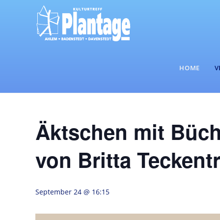
Zum
Inhalt
springen
HOME
V
Äktschen mit Büch
von Britta Teckent
September 24 @ 16:15