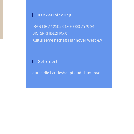
Bankverbindung
IBAN DE 77 2505 0180 0000 7579 34
BIC: SPKHDE2HXXX
Kulturgemeinschaft Hannover West e.V
Gefördert
durch die Landeshauptstadt Hannover