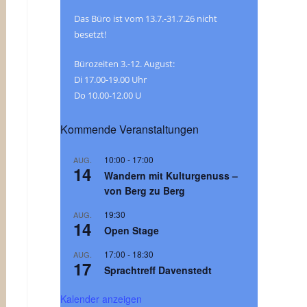
Das Büro ist vom 13.7.-31.7.26 nicht
besetzt!
Bürozeiten 3.-12. August:
Di 17.00-19.00 Uhr
Do 10.00-12.00 U
Kommende Veranstaltungen
10:00
-
17:00
AUG.
14
Wandern mit Kulturgenuss –
von Berg zu Berg
19:30
AUG.
14
Open Stage
17:00
-
18:30
AUG.
17
Sprachtreff Davenstedt
Kalender anzeigen